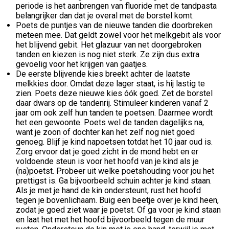
periode is het aanbrengen van fluoride met de tandpasta
belangrijker dan dat je overal met de borstel komt.
Poets de puntjes van de nieuwe tanden die doorbreken
meteen mee. Dat geldt zowel voor het melkgebit als voor
het blijvend gebit. Het glazuur van net doorgebroken
tanden en kiezen is nog niet sterk. Ze zijn dus extra
gevoelig voor het krijgen van gaatjes.
De eerste blijvende kies breekt achter de laatste
melkkies door. Omdat deze lager staat, is hij lastig te
zien. Poets deze nieuwe kies óók goed. Zet de borstel
daar dwars op de tandenrij. Stimuleer kinderen vanaf 2
jaar om ook zelf hun tanden te poetsen. Daarmee wordt
het een gewoonte. Poets wel de tanden dagelijks na,
want je zoon of dochter kan het zelf nog niet goed
genoeg. Blijf je kind napoetsen totdat het 10 jaar oud is.
Zorg ervoor dat je goed zicht in de mond hebt en er
voldoende steun is voor het hoofd van je kind als je
(na)poetst. Probeer uit welke poetshouding voor jou het
prettigst is. Ga bijvoorbeeld schuin achter je kind staan.
Als je met je hand de kin ondersteunt, rust het hoofd
tegen je bovenlichaam. Buig een beetje over je kind heen,
zodat je goed ziet waar je poetst. Of ga voor je kind staan
en laat het met het hoofd bijvoorbeeld tegen de muur