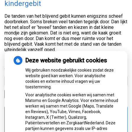
kindergebit
De tanden van het blijvend gebit kunnen enigszins scheef
doorbreken. Soms breken veel tanden tegelijk door. Dan lijkt
het net alsof er ‘teveel’ tanden en kiezen in dat kleine
mondje zijn gekomen. Dat is niet erg, want de kaak groeit
nog even door. Dan komt er dus meer ruimte voor het
blijvend gebit. Vaak komt het met de stand van de tanden
uiteindelijk vanzelf goed.
Deze website gebruikt cookies
« Terug naar het overzicht
Wij gebruiken noodzakelijke cookies zodat deze
website goed kan werken. Voor analytische
cookies en externe inhoud vragen wij uw
toestemming.
Zoeken
Voor analytische cookies werken wij samen met
Matomo en Google Analytics. Voor externe inhoud
werken wij samen met Google (Maps, Translate
en Reviews), YouTube, Vimeo, Facebook,
Spoed
Instagram, X (Twitter), Qualizorg,
0900-8602
Patiëntenvertellen en ZorgkaartNederland. Deze
partijen kunnen gegevens zoals uw IP-adres