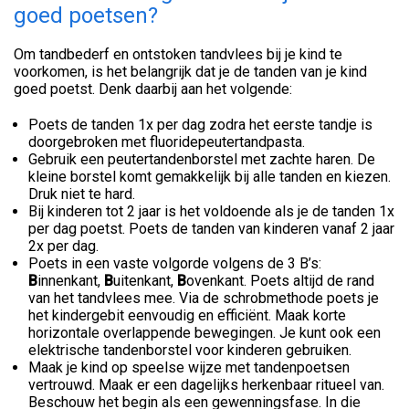
goed poetsen?
Om tandbederf en ontstoken tandvlees bij je kind te
voorkomen, is het belangrijk dat je de tanden van je kind
goed poetst. Denk daarbij aan het volgende:
Poets de tanden 1x per dag zodra het eerste tandje is
doorgebroken met fluoridepeutertandpasta.
Gebruik een peutertandenborstel met zachte haren. De
kleine borstel komt gemakkelijk bij alle tanden en kiezen.
Druk niet te hard.
Bij kinderen tot 2 jaar is het voldoende als je de tanden 1x
per dag poetst. Poets de tanden van kinderen vanaf 2 jaar
2x per dag.
Poets in een vaste volgorde volgens de 3 B’s:
B
innenkant,
B
uitenkant,
B
ovenkant. Poets altijd de rand
van het tandvlees mee. Via de schrobmethode poets je
het kindergebit eenvoudig en efficiënt. Maak korte
horizontale overlappende bewegingen. Je kunt ook een
elektrische tandenborstel voor kinderen gebruiken.
Maak je kind op speelse wijze met tandenpoetsen
vertrouwd. Maak er een dagelijks herkenbaar ritueel van.
Beschouw het begin als een gewenningsfase. In die