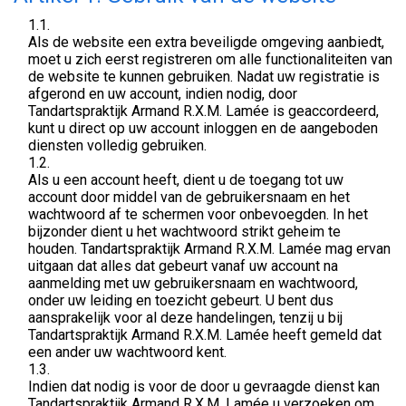
1.1.
Als de website een extra beveiligde omgeving aanbiedt,
moet u zich eerst registreren om alle functionaliteiten van
de website te kunnen gebruiken. Nadat uw registratie is
afgerond en uw account, indien nodig, door
Tandartspraktijk Armand R.X.M. Lamée is geaccordeerd,
kunt u direct op uw account inloggen en de aangeboden
diensten volledig gebruiken.
1.2.
Als u een account heeft, dient u de toegang tot uw
account door middel van de gebruikersnaam en het
wachtwoord af te schermen voor onbevoegden. In het
bijzonder dient u het wachtwoord strikt geheim te
houden. Tandartspraktijk Armand R.X.M. Lamée mag ervan
uitgaan dat alles dat gebeurt vanaf uw account na
aanmelding met uw gebruikersnaam en wachtwoord,
onder uw leiding en toezicht gebeurt. U bent dus
aansprakelijk voor al deze handelingen, tenzij u bij
Tandartspraktijk Armand R.X.M. Lamée heeft gemeld dat
een ander uw wachtwoord kent.
1.3.
Indien dat nodig is voor de door u gevraagde dienst kan
Tandartspraktijk Armand R.X.M. Lamée u verzoeken om