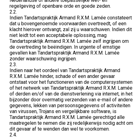
Nederlandse of andere toepasselijke wet- en
regelgeving of openbare orde en goede zeden.
2.2.
Indien Tandartspraktijk Armand R.X.M. Lamée constateert
dat u bovengenoemde voorwaarden overtreedt, of een
klacht hierover ontvangt, zal zij u waarschuwen. Indien dit
niet leidt tot een acceptabele oplossing, mag
Tandartspraktijk Armand R.X.M. Lamée zelf ingrijpen om
de overtreding te beëindigen. In urgente of ernstige
gevallen kan Tandartspraktijk Armand R.X.M. Lamée
zonder waarschuwing ingrijpen.
2.3.
Indien naar het oordeel van Tandartspraktijk Armand
R.X.M. Lamée hinder, schade of een ander gevaar
ontstaat voor het functioneren van de computersystemen
of het netwerk van Tandartspraktijk Armand R.X.M. Lamée
of derden en/of van de dienstverlening via internet, in het
bijzonder door overmatig verzenden van e-mail of andere
gegevens, lekken van persoonsgegevens of activiteiten
van virussen, Trojans en vergelijkbare software, is
Tandartspraktijk Armand R.X.M. Lamée gerechtigd alle
maatregelen te nemen die zij redelijkerwijs nodig acht om
dit gevaar af te wenden dan wel te voorkomen.
2.4.