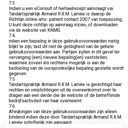
7.3.
Indien u een eConsult of herhaalrecept aanvraagt via
Tandartspraktijk Armand R.X.M. Lamée is daarop de
Richtlijn online arts- patient contact 2007 van toepassing.
U kunt deze richtlijn op aanvraag inzien, of downloaden
via de website van KNMG.
7.4.
ndien een bepaling in deze gebruiksvoorwaarden nietig
blijkt te zijn, tast dit niet de geldigheid van de gehele
gebruiksvoorwaarden aan. Partijen zullen in dit geval ter
vervanging (een) nieuwe bepaling(en) vaststellen,
waarmee zoveel als rechtens mogelijk is aan de
bedoeling van de oorspronkelijke bepaling gestalte wordt
gegeven.
7.5.
Tandartspraktijk Armand R.X.M. Lamée is gerechtigd haar
rechten en verplichtingen uit de overeenkomst over te
dragen aan een derde die de website of de betreffende
bedrijfsactiviteit van haar overneemt.
7.6.
Afwijkingen van deze gebruiksvoorwaarden zijn alleen
bindend indien deze door Tandartspraktijk Armand R.X.M.
Lamée schriftelijk zijn aanvaard.
7.7.