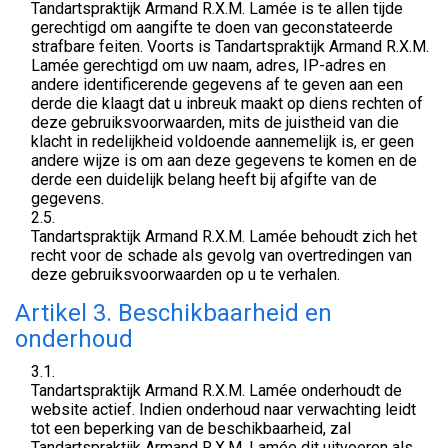
Tandartspraktijk Armand R.X.M. Lamée is te allen tijde
gerechtigd om aangifte te doen van geconstateerde
strafbare feiten. Voorts is Tandartspraktijk Armand R.X.M.
Lamée gerechtigd om uw naam, adres, IP-adres en
andere identificerende gegevens af te geven aan een
derde die klaagt dat u inbreuk maakt op diens rechten of
deze gebruiksvoorwaarden, mits de juistheid van die
klacht in redelijkheid voldoende aannemelijk is, er geen
andere wijze is om aan deze gegevens te komen en de
derde een duidelijk belang heeft bij afgifte van de
gegevens.
2.5.
Tandartspraktijk Armand R.X.M. Lamée behoudt zich het
recht voor de schade als gevolg van overtredingen van
deze gebruiksvoorwaarden op u te verhalen.
Artikel 3. Beschikbaarheid en
onderhoud
3.1.
Tandartspraktijk Armand R.X.M. Lamée onderhoudt de
website actief. Indien onderhoud naar verwachting leidt
tot een beperking van de beschikbaarheid, zal
Tandartspraktijk Armand R.X.M. Lamée dit uitvoeren als