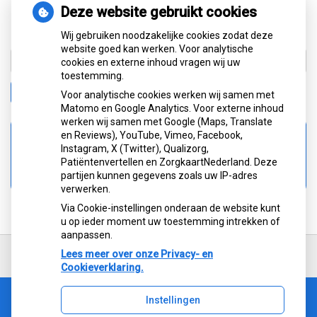
Deze website gebruikt cookies
Vragen die ontstaan zijn na het lezen van deze
gebruiksvoorwaarden kunt u stellen via de praktijk.
Wij gebruiken noodzakelijke cookies zodat deze
website goed kan werken. Voor analytische
cookies en externe inhoud vragen wij uw
toestemming.
Zoeken
Voor analytische cookies werken wij samen met
Matomo en Google Analytics. Voor externe inhoud
werken wij samen met Google (Maps, Translate
en Reviews), YouTube, Vimeo, Facebook,
Spoed
Instagram, X (Twitter), Qualizorg,
0900-8602
Patiëntenvertellen en ZorgkaartNederland. Deze
partijen kunnen gegevens zoals uw IP-adres
verwerken.
Via Cookie-instellingen onderaan de website kunt
u op ieder moment uw toestemming intrekken of
aanpassen.
Ga
terug
Lees meer over onze Privacy- en
naar
Cookieverklaring.
de
bovenkant
Instellingen
van
Uw Zorg Online
|
Beheer