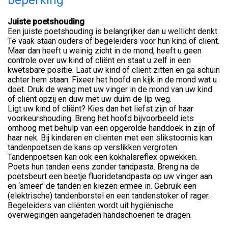
Juiste poetshouding
Een juiste poetshouding is belangrijker dan u wellicht denkt.
Te vaak staan ouders of begeleiders voor hun kind of cliënt.
Maar dan heeft u weinig zicht in de mond, heeft u geen
controle over uw kind of cliënt en staat u zelf in een
kwetsbare positie. Laat uw kind of cliënt zitten en ga schuin
achter hem staan. Fixeer het hoofd en kijk in de mond wat u
doet. Druk de wang met uw vinger in de mond van uw kind
of cliënt opzij en duw met uw duim de lip weg.
Ligt uw kind of cliënt? Kies dan het liefst zijn of haar
voorkeurshouding. Breng het hoofd bijvoorbeeld iets
omhoog met behulp van een opgerolde handdoek in zijn of
haar nek. Bij kinderen en cliënten met een slikstoornis kan
tandenpoetsen de kans op verslikken vergroten.
Tandenpoetsen kan ook een kokhalsreflex opwekken.
Poets hun tanden eens zonder tandpasta. Breng na de
poetsbeurt een beetje fluoridetandpasta op uw vinger aan
en ‘smeer’ de tanden en kiezen ermee in. Gebruik een
(elektrische) tandenborstel en een tandenstoker of rager.
Begeleiders van cliënten wordt uit hygiënische
overwegingen aangeraden handschoenen te dragen.