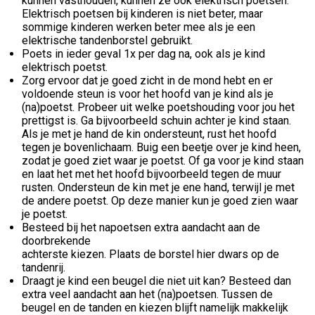
kunnen vasthouden, kunnen ze ook elektrisch poetsen.
Elektrisch poetsen bij kinderen is niet beter, maar
sommige kinderen werken beter mee als je een
elektrische tandenborstel gebruikt.
Poets in ieder geval 1x per dag na, ook als je kind
elektrisch poetst.
Zorg ervoor dat je goed zicht in de mond hebt en er
voldoende steun is voor het hoofd van je kind als je
(na)poetst. Probeer uit welke poetshouding voor jou het
prettigst is. Ga bijvoorbeeld schuin achter je kind staan.
Als je met je hand de kin ondersteunt, rust het hoofd
tegen je bovenlichaam. Buig een beetje over je kind heen,
zodat je goed ziet waar je poetst. Of ga voor je kind staan
en laat het met het hoofd bijvoorbeeld tegen de muur
rusten. Ondersteun de kin met je ene hand, terwijl je met
de andere poetst. Op deze manier kun je goed zien waar
je poetst.
Besteed bij het napoetsen extra aandacht aan de
doorbrekende
achterste kiezen. Plaats de borstel hier dwars op de
tandenrij.
Draagt je kind een beugel die niet uit kan? Besteed dan
extra veel aandacht aan het (na)poetsen. Tussen de
beugel en de tanden en kiezen blijft namelijk makkelijk