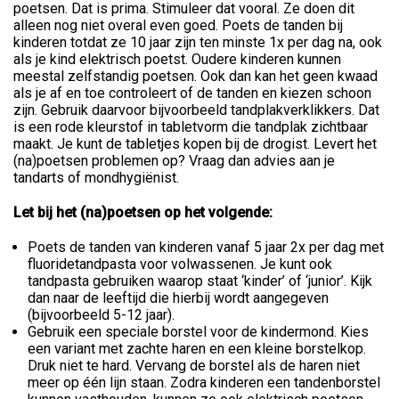
poetsen. Dat is prima. Stimuleer dat vooral. Ze doen dit
alleen nog niet overal even goed. Poets de tanden bij
kinderen totdat ze 10 jaar zijn ten minste 1x per dag na, ook
als je kind elektrisch poetst. Oudere kinderen kunnen
meestal zelfstandig poetsen. Ook dan kan het geen kwaad
als je af en toe controleert of de tanden en kiezen schoon
zijn. Gebruik daarvoor bijvoorbeeld tandplakverklikkers. Dat
is een rode kleurstof in tabletvorm die tandplak zichtbaar
maakt. Je kunt de tabletjes kopen bij de drogist. Levert het
(na)poetsen problemen op? Vraag dan advies aan je
tandarts of mondhygiënist.
Let bij het (na)poetsen op het volgende:
Poets de tanden van kinderen vanaf 5 jaar 2x per dag met
fluoridetandpasta voor volwassenen. Je kunt ook
tandpasta gebruiken waarop staat ‘kinder’ of ‘junior’. Kijk
dan naar de leeftijd die hierbij wordt aangegeven
(bijvoorbeeld 5-12 jaar).
Gebruik een speciale borstel voor de kindermond. Kies
een variant met zachte haren en een kleine borstelkop.
Druk niet te hard. Vervang de borstel als de haren niet
meer op één lijn staan. Zodra kinderen een tandenborstel