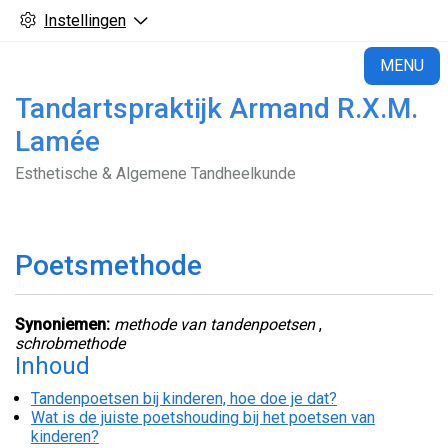
Instellingen
H
MENU
Tandartspraktijk Armand R.X.M.
Lamée
Esthetische & Algemene Tandheelkunde
Poetsmethode
Synoniemen:
methode van tandenpoetsen
,
schrobmethode
Inhoud
Tandenpoetsen bij kinderen, hoe doe je dat?
Wat is de juiste poetshouding bij het poetsen van
kinderen?