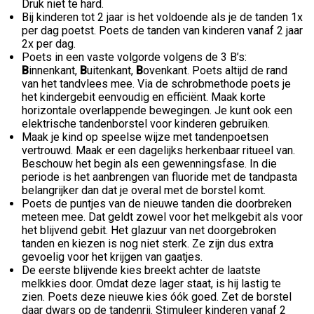
Druk niet te hard.
Bij kinderen tot 2 jaar is het voldoende als je de tanden 1x
per dag poetst. Poets de tanden van kinderen vanaf 2 jaar
2x per dag.
Poets in een vaste volgorde volgens de 3 B’s:
B
innenkant,
B
uitenkant,
B
ovenkant. Poets altijd de rand
van het tandvlees mee. Via de schrobmethode poets je
het kindergebit eenvoudig en efficiënt. Maak korte
horizontale overlappende bewegingen. Je kunt ook een
elektrische tandenborstel voor kinderen gebruiken.
Maak je kind op speelse wijze met tandenpoetsen
vertrouwd. Maak er een dagelijks herkenbaar ritueel van.
Beschouw het begin als een gewenningsfase. In die
periode is het aanbrengen van fluoride met de tandpasta
belangrijker dan dat je overal met de borstel komt.
Poets de puntjes van de nieuwe tanden die doorbreken
meteen mee. Dat geldt zowel voor het melkgebit als voor
het blijvend gebit. Het glazuur van net doorgebroken
tanden en kiezen is nog niet sterk. Ze zijn dus extra
gevoelig voor het krijgen van gaatjes.
De eerste blijvende kies breekt achter de laatste
melkkies door. Omdat deze lager staat, is hij lastig te
zien. Poets deze nieuwe kies óók goed. Zet de borstel
daar dwars op de tandenrij. Stimuleer kinderen vanaf 2