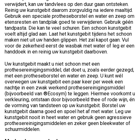
verwijdert, kan uw tandvlees op den duur gaan ontsteken.
Reinig uw kunstgebit daarom zorgvuldig na iedere maaltijd.
Gebruik een speciale protheseborstel en water en zeep om
etensresten en tandplak goed te verwijderen. Gebruik géén
tandpasta. Die kan te veel schuren. Een schoon kunstgebit
voelt altijd glad aan. Laat het kunstgebit tijdens het schoon
maken niet uit uw handen glippen. Het zal kapot gaan. Vul
voor de zekerheid eerst de wasbak met water of leg er een
handdoek in en reinig uw kunstgebit daarboven.
Uw kunstgebit maakt u niet schoon met een
prothesereinigingsmiddel; dat doet u, zoals eerder gezegd,
met een protheseborstel en water en zeep. U kunt wél
overwegen uw kunstgebit een paar keer per week een
nachtje in een zwak werkend prothesereinigingsmiddel
(bijvoorbeeld van ®Ecosym) te leggen. Hiermee voorkomt u
verkleuring, ontstaan door bijvoorbeeld thee of rode wijn, én
de vorming van tandsteen op uw kunstgebit. Borstel uw
kunstgebit daarna goed en spoel het af met water. Leg uw
kunstgebit nooit in heet water en gebruik geen agressieve
prothesereinigingsmiddelen en zeker geen bleekwater of
schuurmiddelen.