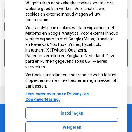
Wij gebruiken noodzakelijke cookies zodat deze
website goed kan werken. Voor analytische
cookies en externe inhoud vragen wij uw
toestemming.
Zoeken
Voor analytische cookies werken wij samen met
Matomo en Google Analytics. Voor externe inhoud
werken wij samen met Google (Maps, Translate
en Reviews), YouTube, Vimeo, Facebook,
Spoed
Instagram, X (Twitter), Qualizorg,
0900-8602
Patiëntenvertellen en ZorgkaartNederland. Deze
partijen kunnen gegevens zoals uw IP-adres
verwerken.
Via Cookie-instellingen onderaan de website kunt
u op ieder moment uw toestemming intrekken of
aanpassen.
Ga
terug
Lees meer over onze Privacy- en
naar
Cookieverklaring.
de
bovenkant
Instellingen
van
Uw Zorg Online
|
Beheer
de
Bezoek
website
Weigeren
onze