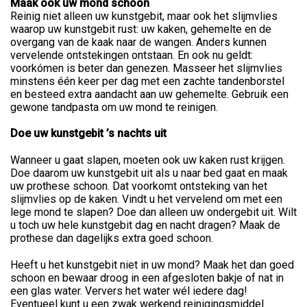
Maak ook uw mond schoon
Reinig niet alleen uw kunstgebit, maar ook het slijmvlies
waarop uw kunstgebit rust: uw kaken, gehemelte en de
overgang van de kaak naar de wangen. Anders kunnen
vervelende ontstekingen ontstaan. En ook nu geldt:
voorkómen is beter dan genezen. Masseer het slijmvlies
minstens één keer per dag met een zachte tandenborstel
en besteed extra aandacht aan uw gehemelte. Gebruik een
gewone tandpasta om uw mond te reinigen.
Doe uw kunstgebit ’s nachts uit
Wanneer u gaat slapen, moeten ook uw kaken rust krijgen.
Doe daarom uw kunstgebit uit als u naar bed gaat en maak
uw prothese schoon. Dat voorkomt ontsteking van het
slijmvlies op de kaken. Vindt u het vervelend om met een
lege mond te slapen? Doe dan alleen uw ondergebit uit. Wilt
u toch uw hele kunstgebit dag en nacht dragen? Maak de
prothese dan dagelijks extra goed schoon.
Heeft u het kunstgebit niet in uw mond? Maak het dan goed
schoon en bewaar droog in een afgesloten bakje of nat in
een glas water. Ververs het water wél iedere dag!
Eventueel kunt u een zwak werkend reinigingsmiddel