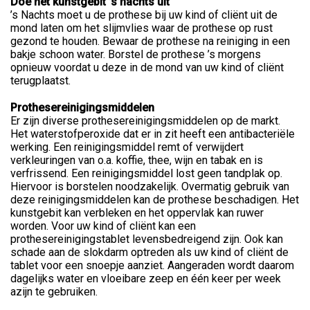
Doe het kunstgebit ’s nachts uit
’s Nachts moet u de prothese bij uw kind of cliënt uit de
mond laten om het slijmvlies waar de prothese op rust
gezond te houden. Bewaar de prothese na reiniging in een
bakje schoon water. Borstel de prothese ’s morgens
opnieuw voordat u deze in de mond van uw kind of cliënt
terugplaatst.
Prothesereinigingsmiddelen
Er zijn diverse prothesereinigingsmiddelen op de markt.
Het waterstofperoxide dat er in zit heeft een antibacteriële
werking. Een reinigingsmiddel remt of verwijdert
verkleuringen van o.a. koffie, thee, wijn en tabak en is
verfrissend. Een reinigingsmiddel lost geen tandplak op.
Hiervoor is borstelen noodzakelijk. Overmatig gebruik van
deze reinigingsmiddelen kan de prothese beschadigen. Het
kunstgebit kan verbleken en het oppervlak kan ruwer
worden. Voor uw kind of cliënt kan een
prothesereinigingstablet levensbedreigend zijn. Ook kan
schade aan de slokdarm optreden als uw kind of cliënt de
tablet voor een snoepje aanziet. Aangeraden wordt daarom
dagelijks water en vloeibare zeep en één keer per week
azijn te gebruiken.