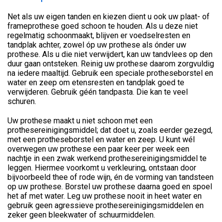
Net als uw eigen tanden en kiezen dient u ook uw plaat- of
frameprothese goed schoon te houden. Als u deze niet
regelmatig schoonmaakt, blijven er voedselresten en
tandplak achter, zowel óp uw prothese als ónder uw
prothese. Als u die niet verwijdert, kan uw tandvlees op den
duur gaan ontsteken. Reinig uw prothese daarom zorgvuldig
na iedere maaltijd. Gebruik een speciale protheseborstel en
water en zeep om etensresten en tandplak goed te
verwijderen. Gebruik géén tandpasta. Die kan te veel
schuren.
Uw prothese maakt u niet schoon met een
prothesereinigingsmiddel; dat doet u, zoals eerder gezegd,
met een protheseborstel en water en zeep. U kunt wél
overwegen uw prothese een paar keer per week een
nachtje in een zwak werkend prothesereinigingsmiddel te
leggen. Hiermee voorkomt u verkleuring, ontstaan door
bijvoorbeeld thee of rode wijn, én de vorming van tandsteen
op uw prothese. Borstel uw prothese daarna goed en spoel
het af met water. Leg uw prothese nooit in heet water en
gebruik geen agressieve prothesereinigingsmiddelen en
zeker geen bleekwater of schuurmiddelen.