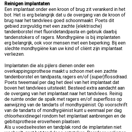
Reinigen implantaten
Een implantaat onder een kroon of brug zit verankerd in het
bot. Het is erg belangrijk dat u de overgang van de kroon of
brug naar het tandvlees goed schoonmaakt. Poets dit
gebied zorgvuldig met een zachte (elektrische)
tandenborstel met fluoridetandpasta en gebruik daarbij
tandenstokers of ragers. Mondhygiëne is bij implantaten
erg belangrijk, ook voor mensen met een beperking. Bij een
slechte mondhygiëne kan uw kind of cliënt zijn implantaat
verliezen.
Implantaten die als pijlers dienen onder een
overkappingsprothese maakt u schoon met een zachte
tandenborstel en tandpasta, ragers en/of (super)flossdraad.
Poets tweemaal per dag het deel van het implantaat dat
boven het tandvlees uitsteekt. Besteed extra aandacht aan
de overgang van het implantaat naar het tandvlees. Reinig
de ruimte onder de spalk met ragers en/of superfloss op
aanwijzing van de tandarts of mondhygiënist. Op voorschrift
van de tandarts of mondhygiënist kunt u eenmaal per dag
chloorhexidinegel rondom het implantaat aanbrengen en de
gebitsprothese eroverheen plaatsen.
Als u voedselresten en tandplak rond de implantaten niet