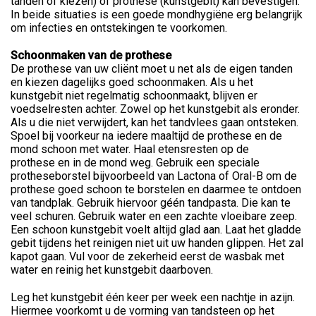
tanden of kiezen) of prothese (kunstgebit) kan bevestigen.
In beide situaties is een goede mondhygiëne erg belangrijk
om infecties en ontstekingen te voorkomen.
Schoonmaken van de prothese
De prothese van uw cliënt moet u net als de eigen tanden
en kiezen dagelijks goed schoonmaken. Als u het
kunstgebit niet regelmatig schoonmaakt, blijven er
voedselresten achter. Zowel op het kunstgebit als eronder.
Als u die niet verwijdert, kan het tandvlees gaan ontsteken.
Spoel bij voorkeur na iedere maaltijd de prothese en de
mond schoon met water. Haal etensresten op de
prothese en in de mond weg. Gebruik een speciale
protheseborstel bijvoorbeeld van Lactona of Oral-B om de
prothese goed schoon te borstelen en daarmee te ontdoen
van tandplak. Gebruik hiervoor géén tandpasta. Die kan te
veel schuren. Gebruik water en een zachte vloeibare zeep.
Een schoon kunstgebit voelt altijd glad aan. Laat het gladde
gebit tijdens het reinigen niet uit uw handen glippen. Het zal
kapot gaan. Vul voor de zekerheid eerst de wasbak met
water en reinig het kunstgebit daarboven.
Leg het kunstgebit één keer per week een nachtje in azijn.
Hiermee voorkomt u de vorming van tandsteen op het