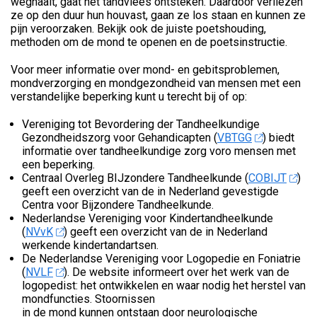
weghaalt, gaat het tandvlees ontsteken. Daardoor verliezen
ze op den duur hun houvast, gaan ze los staan en kunnen ze
pijn veroorzaken. Bekijk ook de juiste poetshouding,
methoden om de mond te openen en de poetsinstructie.
Voor meer informatie over mond- en gebitsproblemen,
mondverzorging en mondgezondheid van mensen met een
verstandelijke beperking kunt u terecht bij of op:
Vereniging tot Bevordering der Tandheelkundige
Gezondheidszorg voor Gehandicapten (
VBTGG
) biedt
informatie over tandheelkundige zorg voro mensen met
een beperking.
Centraal Overleg BIJzondere Tandheelkunde (
COBIJT
)
geeft een overzicht van de in Nederland gevestigde
Centra voor Bijzondere Tandheelkunde.
Nederlandse Vereniging voor Kindertandheelkunde
(
NVvK
) geeft een overzicht van de in Nederland
werkende kindertandartsen.
De Nederlandse Vereniging voor Logopedie en Foniatrie
(
NVLF
). De website informeert over het werk van de
logopedist: het ontwikkelen en waar nodig het herstel van
mondfuncties. Stoornissen
in de mond kunnen ontstaan door neurologische