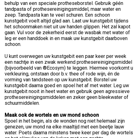
behulp van een speciale protheseborstel. Gebruik géén
tandpasta of prothesereinigingsmiddel, maar water en
zeep. Tandpasta kan te veel schuren. Een schoon
kunstgebit voelt altijd glad aan. Laat uw kunstgebit tijdens
het schoonmaken niet uit uw handen glippen. Het zal kapot
gaan. Vul voor de zekerheid eerst de wasbak met water of
leg er een handdoek in en maak uw kunstgebit daarboven
schoon.
U kunt overwegen uw kunstgebit een paar keer per week
een nachtje in een zwak werkend prothesereinigingsmiddel
(bijvoorbeeld van ®Ecosym) te leggen. Hiermee voorkomt u
verkleuring, ontstaan door b.v. thee of rode wijn, én de
vorming van tandsteen op uw kunstgebit. Borstel uw
kunstgebit daarna goed en spoel het af met water. Leg uw
kunstgebit nooit in heet water en gebruik geen agressieve
prothesereinigingsmiddelen en zeker geen bleekwater of
schuurmiddelen.
Maak ook de wortels en uw mond schoon
Spoel in het begin, als de wonden nog niet helemaal zijn
genezen, uw mond na elke maaltijd met een beetje lauw
water. Poets daarna minstens twee keer per dag de wortels