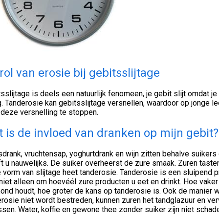
rol van erosie bij gebitsslijtage
sslijtage is deels een natuurlijk fenomeen, je gebit slijt omdat j
. Tanderosie kan gebitsslijtage versnellen, waardoor op jonge leef
deze versnelling te stoppen.
 is de invloed van dranken op mijn gebit?
isdrank, vruchtensap, yoghurtdrank en wijn zitten behalve suiker
t u nauwelijks. De suiker overheerst de zure smaak. Zuren tasten
vorm van slijtage heet tanderosie. Tanderosie is een sluipend pr
niet alleen om hoevéél zure producten u eet en drinkt. Hoe vaker
nd houdt, hoe groter de kans op tanderosie is. Ook de manier wa
rosie niet wordt bestreden, kunnen zuren het tandglazuur en ve
sen. Water, koffie en gewone thee zonder suiker zijn niet schade