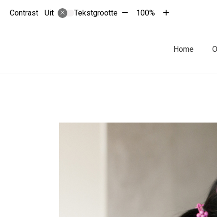
Tekst
Tekst
Contrast
Tekstgrootte
100%
Uit
verkleinen
vergroten
met
met
10%
10%
Hoofdmenu
Home
O