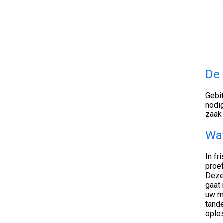
De 
Gebit
nodig
zaak 
Wat
In fr
proef
Deze 
gaat 
uw mo
tande
oplos