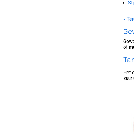
Sl
« Ter
Ge
Gewoo
of me
Ta
Het o
zuur 