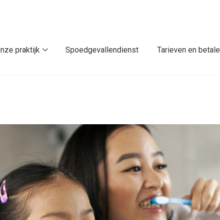
nze praktijk
Spoedgevallendienst
Tarieven en betal
Onze
praktijk
submenu