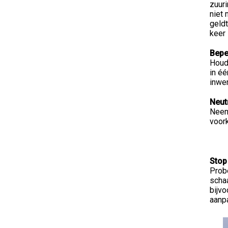
zuuri
niet 
geldt
keer 
Bepe
Houd 
in éé
inwer
Neut
Neem 
voork
Stop
Probe
schaa
bijvo
aanp