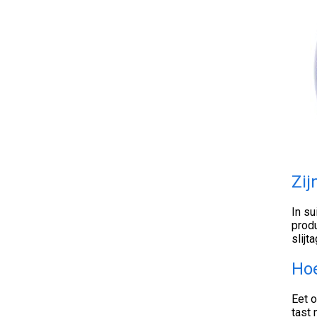
Zij
In su
prod
slijt
Hoe
Eet o
tast 