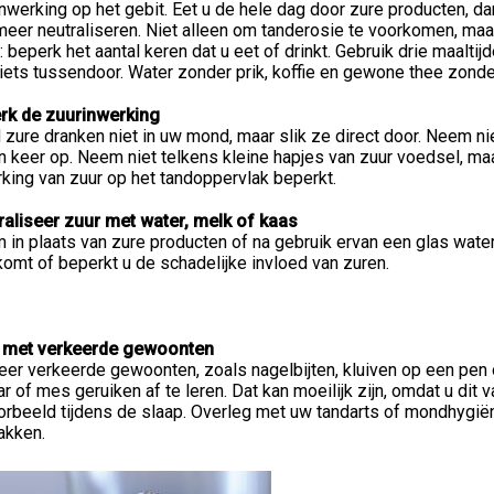
nwerking op het gebit. Eet u de hele dag door zure producten, da
meer neutraliseren. Niet alleen om tanderosie te voorkomen, maa
: beperk het aantal keren dat u eet of drinkt. Gebruik drie maalti
iets tussendoor. Water zonder prik, koffie en gewone thee zonder 
rk de zuurinwerking
zure dranken niet in uw mond, maar slik ze direct door. Neem nie
n keer op. Neem niet telkens kleine hapjes van zuur voedsel, maar
king van zuur op het tandoppervlak beperkt.
raliseer zuur met water, melk of kaas
in plaats van zure producten of na gebruik ervan een glas water 
omt of beperkt u de schadelijke invloed van zuren.
 met verkeerde gewoonten
er verkeerde gewoonten, zoals nagelbijten, kluiven op een pen o
r of mes geruiken af te leren. Dat kan moeilijk zijn, omdat u di
orbeeld tijdens de slaap. Overleg met uw tandarts of mondhygiën
akken.