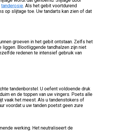
ijtage wordt dat genoemd. Slijtage door
t
tanderosie
. Als het gebit voortdurend
op slijtage toe. Uw tandarts kan zien of dat
 kunnen groeven in het gebit ontstaan. Zelfs het
liggen. Blootliggende tandhalzen zijn niet
ezelfde redenen te intensief gebruik van
chte tandenborstel. U oefent voldoende druk
w duim en de toppen van uw vingers. Poets alle
ijt vaak het meest. Als u tandenstokers of
n uur voordat u uw tanden poetst geen zure
ende werking. Het neutraliseert de