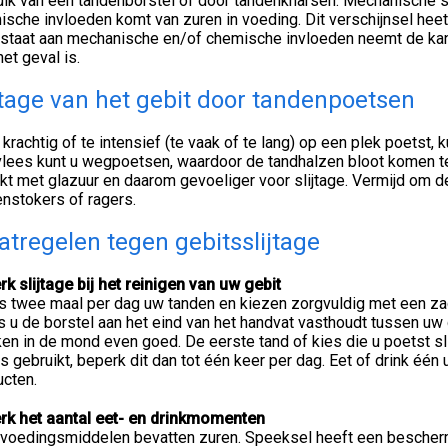
ik van een tandenborstel of door tandenknarsen. Mechanische sl
sche invloeden komt van zuren in voeding. Dit verschijnsel hee
staat aan mechanische en/of chemische invloeden neemt de kans 
 het geval is.
jtage van het gebit door tandenpoetsen
 krachtig of te intensief (te vaak of te lang) op een plek poetst,
lees kunt u wegpoetsen, waardoor de tandhalzen bloot komen te 
t met glazuur en daarom gevoeliger voor slijtage. Vermijd om d
nstokers of ragers.
tregelen tegen gebitsslijtage
k slijtage bij het reinigen van uw gebit
s twee maal per dag uw tanden en kiezen zorgvuldig met een za
ls u de borstel aan het eind van het handvat vasthoudt tussen u
en in de mond even goed. De eerste tand of kies die u poetst sl
s gebruikt, beperk dit dan tot één keer per dag. Eet of drink éé
ucten.
rk het aantal eet- en drinkmomenten
 voedingsmiddelen bevatten zuren. Speeksel heeft een bescherm