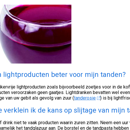
n lightproducten beter voor mijn tanden?
ikervrije lightproducten zoals bijvoorbeeld zoetjes voor in de ko
ucten veroorzaken geen gaatjes. Lightdranken bevatten wel even
age van uw gebit als gevolg van zuur (
tanderosie
) is bij lightf
 verklein ik de kans op slijtage van mijn
f drink niet te vaak producten waarin zuren zitten. Neem een uu
namelijk het tandglazuur aan. De borstel en de tandpasta hebben 