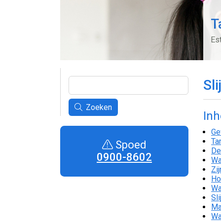
T
Es
Sli
Zoeken
In
Ge
Ta
Spoed
De 
0900-8602
Wa
Zi
Ho
Wa
Sl
Ma
Wa