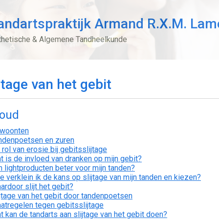
andartspraktijk Armand R.X.M. Lam
thetische & Algemene Tandheelkunde
jtage van het gebit
houd
woonten
ndenpoetsen en zuren
rol van erosie bij gebitsslijtage
t is de invloed van dranken op mijn gebit?
jn lightproducten beter voor mijn tanden?
e verklein ik de kans op slijtage van mijn tanden en kiezen?
ardoor slijt het gebit?
ijtage van het gebit door tandenpoetsen
atregelen tegen gebitsslijtage
t kan de tandarts aan slijtage van het gebit doen?