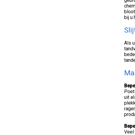
gebru
chemi
bloot
bij u
Sli
Als u
tandv
bedek
tande
Maa
Beper
Poet
uit a
plekk
rager
prod
Bepe
Veel