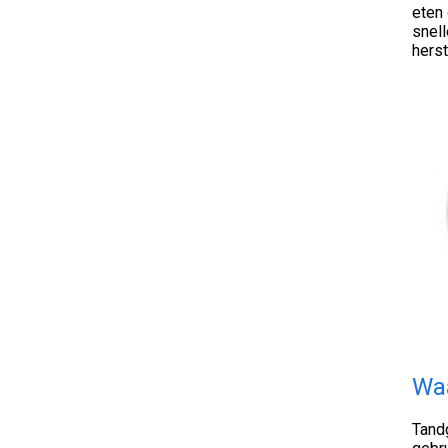
eten 
snell
herst
Waa
Tandg