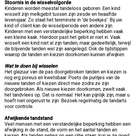
Stoornis in de wisselvolgorde
Kinderen worden meestal tandeloos geboren. Een kind
wisselt zijn melkgebit tussen zijn zesde en twaalfde
levensjaar. Zo staat het tenminste in ‘de boekjes’. Bij uw
kind of cliënt kan de wisselperiode een andere zijn.
Kinderen met een verstandelijke beperking hebben vaak
een kleine kaak. Hierdoor past het gebit er niet in. Vaak
wisselt een kind niet al zijn tanden, maar gedeeltelijk, terwijl
de blijvende tanden wel zijn aangelegd. Ook de tijdstippen
waarop de tanden en kiezen doorkomen kunnen afwijken.
Wat te doen bij wisselen
Het glazuur van de pas doorgebroken tanden en kiezen is
nog erg poreus en kwetsbaar. Poets de puntjes van de
nieuwe tanden of kiezen direct mee zodra ze zijn
doorgebroken. Als nieuwe kiezen doorkomen, zwelt vaak
het tandvlees op. Dat is normaal. Het kan pijnlijk zijn, maar u
hoeft niet ongerust te zijn. Bezoek regelmatig de tandarts
voor controle.
Afwijkende tandstand
Veel mensen met een verstandelijke beperking hebben een
afwijking in de stand, de vorm en het aantal tanden en
kiezen. Als tanden netjes op een rijtje staan, kun je ze goed