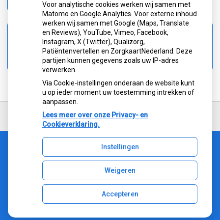
Zoeken
Voor analytische cookies werken wij samen met
Matomo en Google Analytics. Voor externe inhoud
werken wij samen met Google (Maps, Translate
en Reviews), YouTube, Vimeo, Facebook,
Spoed
Instagram, X (Twitter), Qualizorg,
0900-8602
Patiëntenvertellen en ZorgkaartNederland. Deze
partijen kunnen gegevens zoals uw IP-adres
verwerken.
Via Cookie-instellingen onderaan de website kunt
u op ieder moment uw toestemming intrekken of
aanpassen.
Ga
terug
Lees meer over onze Privacy- en
naar
Cookieverklaring.
de
bovenkant
Instellingen
van
Uw Zorg Online
|
Beheer
de
Bezoek
website
Weigeren
onze
Instagram
Accepteren
pagina
Privacy verklaring
|
Cookie-instellingen
|
Voorwaarden