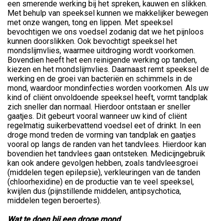
een smerende werking bij het spreken, kauwen en slikken.
Met behulp van speeksel kunnen we makkelijker bewegen
met onze wangen, tong en lippen. Met speeksel
bevochtigen we ons voedsel zodanig dat we het pijnloos
kunnen doorslikken. Ook bevochtigt speeksel het
mondslijmvlies, waarmee uitdroging wordt voorkomen.
Bovendien heeft het een reinigende werking op tanden,
kiezen en het mondslijmvlies. Daarnaast remt speeksel de
werking en de groei van bacteriën en schimmels in de
mond, waardoor mondinfecties worden voorkomen. Als uw
kind of cliënt onvoldoende speeksel heeft, vormt tandplak
zich sneller dan normaal. Hierdoor ontstaan er sneller
gaatjes. Dit gebeurt vooral wanneer uw kind of cliënt
regelmatig suikerbevattend voedsel eet of drinkt. In een
droge mond treden de vorming van tandplak en gaatjes
vooral op langs de randen van het tandvlees. Hierdoor kan
bovendien het tandvlees gaan ontsteken. Medicijngebruik
kan ook andere gevolgen hebben, zoals tandvleesgroei
(middelen tegen epilepsie), verkleuringen van de tanden
(chloorhexidine) en de productie van te veel speeksel,
kwijlen dus (pijnstillende middelen, antipsychotica,
middelen tegen beroertes).
Wat te doen bij een droge mond