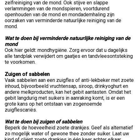
zelfreiniging van de mond. Ook stijve en slappe
verlammingen van de mondspieren, voortdurend
openhouden van de mond en mondademhaling zijn
oorzaken van verminderde natuurlijke reiniging van de
mond.
Wat te doen bij verminderde natuurlijke reiniging van de
mond
Ook hier geldt: mondhygiëne. Zorg ervoor dat u dagelijks
alle tandplak verwijdert om gaatjes en tandvleesontsteking
te voorkomen.
Zuigen of sabbelen
Vaak sabbelen aan een zuigfles of anti-lekbeker met zoete
inhoud, bijvoorbeeld vruchtensap, siroop, drinkyoghurt en
andere melkproducten, kan het gebit aantasten. Omdat het
gebit langdurig met suikers in aanraking komt, is er een
grote kans op het ontstaan van zogenoemde
zuigflescariës.
Wat te doen bij zuigen of sabbelen
Beperk de hoeveelheid zoete drankjes. Geef als alternatief
zo mogelijk water of gewone thee zonder suiker. Laat uw
kind of cliënt zoete drankjes in één keer achter elkaar