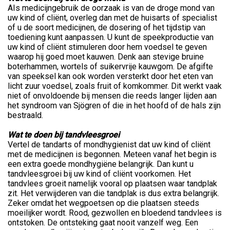
AIs medicijngebruik de oorzaak is van de droge mond van
uw kind of cliënt, overleg dan met de huisarts of specialist
of u de soort medicijnen, de dosering of het tijdstip van
toediening kunt aanpassen. U kunt de speekproductie van
uw kind of cliënt stimuleren door hem voedsel te geven
waarop hij goed moet kauwen. Denk aan stevige bruine
boterhammen, wortels of suikervrije kauwgom. De afgifte
van speeksel kan ook worden versterkt door het eten van
licht zuur voedsel, zoals fruit of komkommer. Dit werkt vaak
niet of onvoldoende bij mensen die reeds langer lijden aan
het syndroom van Sjögren of die in het hoofd of de hals zijn
bestraald.
Wat te doen bij tandvleesgroei
Vertel de tandarts of mondhygienist dat uw kind of cliënt
met de medicijnen is begonnen. Meteen vanaf het begin is
een extra goede mondhygiëne belangrijk. Dan kunt u
tandvleesgroei bij uw kind of cliënt voorkomen. Het
tandvlees groeit namelijk vooral op plaatsen waar tandplak
zit. Het verwijderen van die tandplak is dus extra belangrijk.
Zeker omdat het wegpoetsen op die plaatsen steeds
moeilijker wordt. Rood, gezwollen en bloedend tandvlees is
ontstoken. De ontsteking gaat nooit vanzelf weg. Een