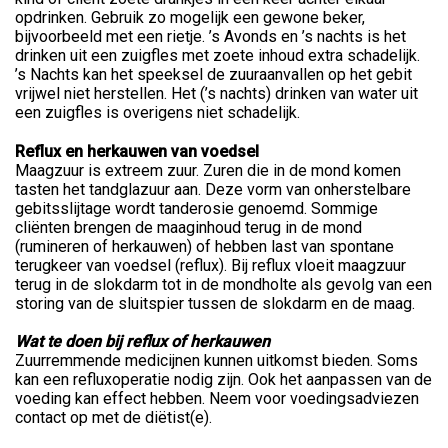
opdrinken. Gebruik zo mogelijk een gewone beker,
bijvoorbeeld met een rietje. ’s Avonds en ’s nachts is het
drinken uit een zuigfles met zoete inhoud extra schadelijk.
’s Nachts kan het speeksel de zuuraanvallen op het gebit
vrijwel niet herstellen. Het (’s nachts) drinken van water uit
een zuigfles is overigens niet schadelijk.
Reflux en herkauwen van voedsel
Maagzuur is extreem zuur. Zuren die in de mond komen
tasten het tandglazuur aan. Deze vorm van onherstelbare
gebitsslijtage wordt tanderosie genoemd. Sommige
cliënten brengen de maaginhoud terug in de mond
(rumineren of herkauwen) of hebben last van spontane
terugkeer van voedsel (reflux). Bij reflux vloeit maagzuur
terug in de slokdarm tot in de mondholte als gevolg van een
storing van de sluitspier tussen de slokdarm en de maag.
Wat te doen bij reflux of herkauwen
Zuurremmende medicijnen kunnen uitkomst bieden. Soms
kan een refluxoperatie nodig zijn. Ook het aanpassen van de
voeding kan effect hebben. Neem voor voedingsadviezen
contact op met de diëtist(e).