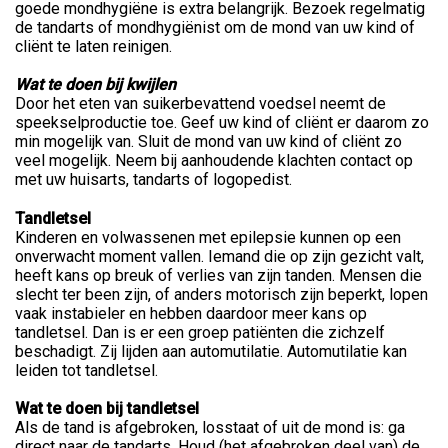
goede mondhygiëne is extra belangrijk. Bezoek regelmatig
de tandarts of mondhygiënist om de mond van uw kind of
cliënt te laten reinigen.
Wat te doen bij kwijlen
Door het eten van suikerbevattend voedsel neemt de
speekselproductie toe. Geef uw kind of cliënt er daarom zo
min mogelijk van. Sluit de mond van uw kind of cliënt zo
veel mogelijk. Neem bij aanhoudende klachten contact op
met uw huisarts, tandarts of logopedist.
Tandletsel
Kinderen en volwassenen met epilepsie kunnen op een
onverwacht moment vallen. Iemand die op zijn gezicht valt,
heeft kans op breuk of verlies van zijn tanden. Mensen die
slecht ter been zijn, of anders motorisch zijn beperkt, lopen
vaak instabieler en hebben daardoor meer kans op
tandletsel. Dan is er een groep patiënten die zichzelf
beschadigt. Zij lijden aan automutilatie. Automutilatie kan
leiden tot tandletsel.
Wat te doen bij tandletsel
Als de tand is afgebroken, losstaat of uit de mond is: ga
direct naar de tandarts. Houd (het afgebroken deel van) de