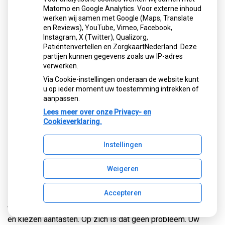
Matomo en Google Analytics. Voor externe inhoud
werken wij samen met Google (Maps, Translate
en Reviews), YouTube, Vimeo, Facebook,
Instagram, X (Twitter), Qualizorg,
Patiëntenvertellen en ZorgkaartNederland. Deze
partijen kunnen gegevens zoals uw IP-adres
verwerken.
Via Cookie-instellingen onderaan de website kunt
u op ieder moment uw toestemming intrekken of
aanpassen.
Lees meer over onze Privacy- en
Cookieverklaring.
Instellingen
Weigeren
Niet vaker dan 7x iets eten of drinken
per dag
Accepteren
Veel voedingsmiddelen kunnen het glazuur van uw tanden
en kiezen aantasten. Op zich is dat geen probleem. Uw