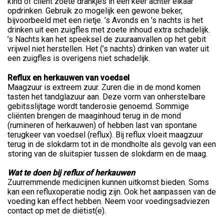
kind of cliënt zoete drankjes in één keer achter elkaar
opdrinken. Gebruik zo mogelijk een gewone beker,
bijvoorbeeld met een rietje. ’s Avonds en ’s nachts is het
drinken uit een zuigfles met zoete inhoud extra schadelijk.
’s Nachts kan het speeksel de zuuraanvallen op het gebit
vrijwel niet herstellen. Het (’s nachts) drinken van water uit
een zuigfles is overigens niet schadelijk.
Reflux en herkauwen van voedsel
Maagzuur is extreem zuur. Zuren die in de mond komen
tasten het tandglazuur aan. Deze vorm van onherstelbare
gebitsslijtage wordt tanderosie genoemd. Sommige
cliënten brengen de maaginhoud terug in de mond
(rumineren of herkauwen) of hebben last van spontane
terugkeer van voedsel (reflux). Bij reflux vloeit maagzuur
terug in de slokdarm tot in de mondholte als gevolg van een
storing van de sluitspier tussen de slokdarm en de maag.
Wat te doen bij reflux of herkauwen
Zuurremmende medicijnen kunnen uitkomst bieden. Soms
kan een refluxoperatie nodig zijn. Ook het aanpassen van de
voeding kan effect hebben. Neem voor voedingsadviezen
contact op met de diëtist(e).