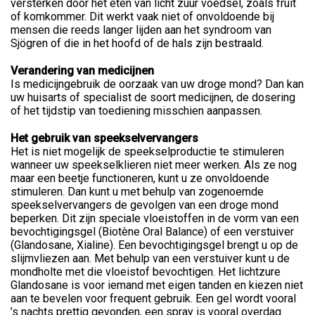
versterken door het eten van licht zuur voedsel, zoals fruit
of komkommer. Dit werkt vaak niet of onvoldoende bij
mensen die reeds langer lijden aan het syndroom van
Sjögren of die in het hoofd of de hals zijn bestraald.
Verandering van medicijnen
Is medicijngebruik de oorzaak van uw droge mond? Dan kan
uw huisarts of specialist de soort medicijnen, de dosering
of het tijdstip van toediening misschien aanpassen.
Het gebruik van speekselvervangers
Het is niet mogelijk de speekselproductie te stimuleren
wanneer uw speekselklieren niet meer werken. Als ze nog
maar een beetje functioneren, kunt u ze onvoldoende
stimuleren. Dan kunt u met behulp van zogenoemde
speekselvervangers de gevolgen van een droge mond
beperken. Dit zijn speciale vloeistoffen in de vorm van een
bevochtigingsgel (Biotène Oral Balance) of een verstuiver
(Glandosane, Xialine). Een bevochtigingsgel brengt u op de
slijmvliezen aan. Met behulp van een verstuiver kunt u de
mondholte met die vloeistof bevochtigen. Het lichtzure
Glandosane is voor iemand met eigen tanden en kiezen niet
aan te bevelen voor frequent gebruik. Een gel wordt vooral
’s nachts prettig gevonden, een spray is vooral overdag