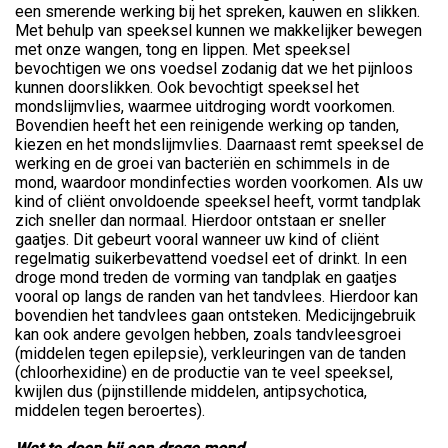
een smerende werking bij het spreken, kauwen en slikken.
Met behulp van speeksel kunnen we makkelijker bewegen
met onze wangen, tong en lippen. Met speeksel
bevochtigen we ons voedsel zodanig dat we het pijnloos
kunnen doorslikken. Ook bevochtigt speeksel het
mondslijmvlies, waarmee uitdroging wordt voorkomen.
Bovendien heeft het een reinigende werking op tanden,
kiezen en het mondslijmvlies. Daarnaast remt speeksel de
werking en de groei van bacteriën en schimmels in de
mond, waardoor mondinfecties worden voorkomen. Als uw
kind of cliënt onvoldoende speeksel heeft, vormt tandplak
zich sneller dan normaal. Hierdoor ontstaan er sneller
gaatjes. Dit gebeurt vooral wanneer uw kind of cliënt
regelmatig suikerbevattend voedsel eet of drinkt. In een
droge mond treden de vorming van tandplak en gaatjes
vooral op langs de randen van het tandvlees. Hierdoor kan
bovendien het tandvlees gaan ontsteken. Medicijngebruik
kan ook andere gevolgen hebben, zoals tandvleesgroei
(middelen tegen epilepsie), verkleuringen van de tanden
(chloorhexidine) en de productie van te veel speeksel,
kwijlen dus (pijnstillende middelen, antipsychotica,
middelen tegen beroertes).