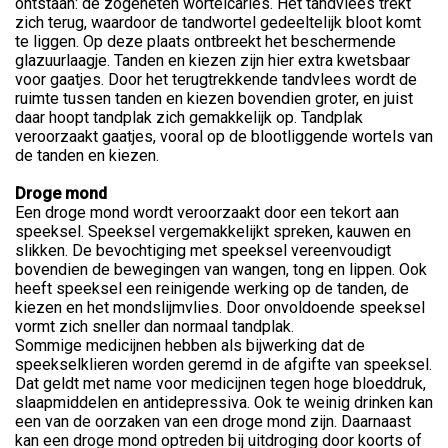
ontstaan: de zogeheten wortelcariës. Het tandvlees trekt
zich terug, waardoor de tandwortel gedeeltelijk bloot komt
te liggen. Op deze plaats ontbreekt het beschermende
glazuurlaagje. Tanden en kiezen zijn hier extra kwetsbaar
voor gaatjes. Door het terugtrekkende tandvlees wordt de
ruimte tussen tanden en kiezen bovendien groter, en juist
daar hoopt tandplak zich gemakkelijk op. Tandplak
veroorzaakt gaatjes, vooral op de blootliggende wortels van
de tanden en kiezen.
Droge mond
Een droge mond wordt veroorzaakt door een tekort aan
speeksel. Speeksel vergemakkelijkt spreken, kauwen en
slikken. De bevochtiging met speeksel vereenvoudigt
bovendien de bewegingen van wangen, tong en lippen. Ook
heeft speeksel een reinigende werking op de tanden, de
kiezen en het mondslijmvlies. Door onvoldoende speeksel
vormt zich sneller dan normaal tandplak.
Sommige medicijnen hebben als bijwerking dat de
speekselklieren worden geremd in de afgifte van speeksel.
Dat geldt met name voor medicijnen tegen hoge bloeddruk,
slaapmiddelen en antidepressiva. Ook te weinig drinken kan
een van de oorzaken van een droge mond zijn. Daarnaast
kan een droge mond optreden bij uitdroging door koorts of