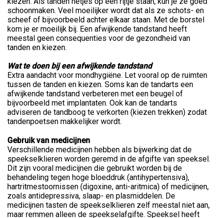
kiezen. Als tanden netjes op een rijtje staan, kun je ze goed
schoonmaken. Veel moeilijker wordt dat als ze schots- en
scheef of bijvoorbeeld achter elkaar staan. Met de borstel
kom je er moeilijk bij. Een afwijkende tandstand heeft
meestal geen consequenties voor de gezondheid van
tanden en kiezen.
Wat te doen bij een afwijkende tandstand
Extra aandacht voor mondhygiëne. Let vooral op de ruimten
tussen de tanden en kiezen. Soms kan de tandarts een
afwijkende tandstand verbeteren met een beugel of
bijvoorbeeld met implantaten. Ook kan de tandarts
adviseren de tandboog te verkorten (kiezen trekken) zodat
tandenpoetsen makkelijker wordt.
Gebruik van medicijnen
Verschillende medicijnen hebben als bijwerking dat de
speekselklieren worden geremd in de afgifte van speeksel.
Dit zijn vooral medicijnen die gebruikt worden bij de
behandeling tegen hoge bloeddruk (antihypertensiva),
hartritmestoornissen (digoxine, anti-aritmica) of medicijnen,
zoals antidepressiva, slaap- en plasmiddelen. De
medicijnen tasten de speekselklieren zelf meestal niet aan,
maar remmen alleen de speekselafgifte. Speeksel heeft