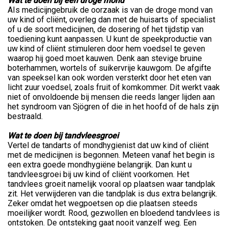
Wat te doen bij een droge mond
AIs medicijngebruik de oorzaak is van de droge mond van
uw kind of cliënt, overleg dan met de huisarts of specialist
of u de soort medicijnen, de dosering of het tijdstip van
toediening kunt aanpassen. U kunt de speekproductie van
uw kind of cliënt stimuleren door hem voedsel te geven
waarop hij goed moet kauwen. Denk aan stevige bruine
boterhammen, wortels of suikervrije kauwgom. De afgifte
van speeksel kan ook worden versterkt door het eten van
licht zuur voedsel, zoals fruit of komkommer. Dit werkt vaak
niet of onvoldoende bij mensen die reeds langer lijden aan
het syndroom van Sjögren of die in het hoofd of de hals zijn
bestraald.
Wat te doen bij tandvleesgroei
Vertel de tandarts of mondhygienist dat uw kind of cliënt
met de medicijnen is begonnen. Meteen vanaf het begin is
een extra goede mondhygiëne belangrijk. Dan kunt u
tandvleesgroei bij uw kind of cliënt voorkomen. Het
tandvlees groeit namelijk vooral op plaatsen waar tandplak
zit. Het verwijderen van die tandplak is dus extra belangrijk.
Zeker omdat het wegpoetsen op die plaatsen steeds
moeilijker wordt. Rood, gezwollen en bloedend tandvlees is
ontstoken. De ontsteking gaat nooit vanzelf weg. Een