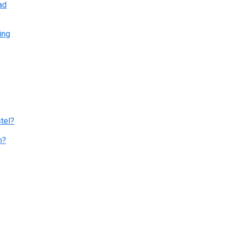
ad
ing
tel?
n?