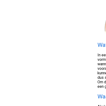
Wat
In e
vormt
wann
voora
kunn
dus s
Om d
een g
Waa