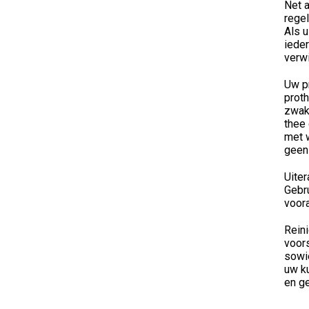
Net a
regel
Als u
ieder
verwi
Uw p
prot
zwak
thee 
met 
geen
Uite
Gebru
voora
Reini
voor
sowi
uw ku
en g