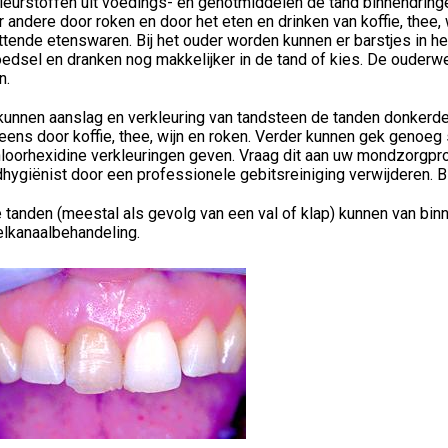
leurstoffen uit voedings- en genotmiddelen de tand binnendringen
 andere door roken en door het eten en drinken van koffie, thee, w
tende etenswaren. Bij het ouder worden kunnen er barstjes in he
oedsel en dranken nog makkelijker in de tand of kies. De ouder
n.
kunnen aanslag en verkleuring van tandsteen de tanden donkerde
eens door koffie, thee, wijn en roken. Verder kunnen gek geno
loorhexidine verkleuringen geven. Vraag dit aan uw mondzorgpro
ygiënist door een professionele gebitsreiniging verwijderen. Bl
tanden (meestal als gevolg van een val of klap) kunnen van binn
elkanaalbehandeling.