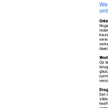
Wel
ont
Onts
Nogal
Ieder
kieze
verwi
verka
daar
Wort
Op la
terug
glazu
ruimt
veroo
Dro
Een 
slik
heef