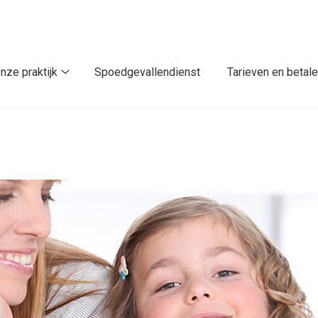
nze praktijk
Spoedgevallendienst
Tarieven en betal
Onze
praktijk
submenu