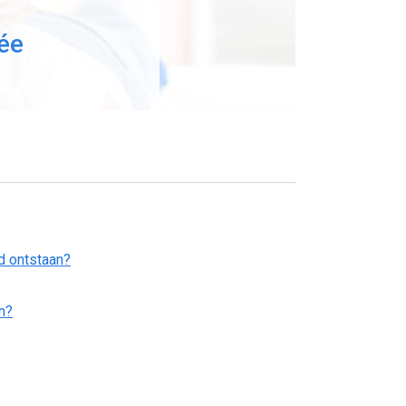
ée
d ontstaan?
n?