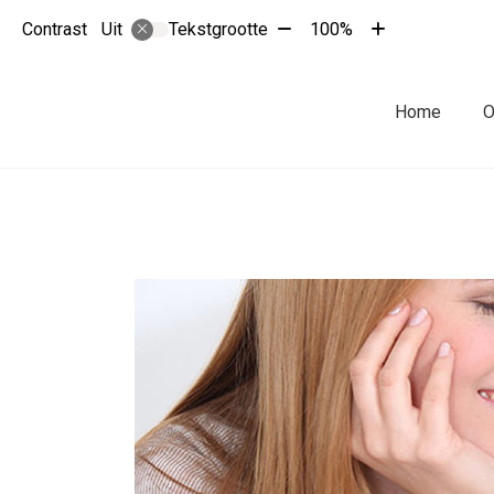
Tekst
Tekst
Contrast
Tekstgrootte
100%
Uit
verkleinen
vergroten
met
met
10%
10%
Hoofdmenu
Home
O