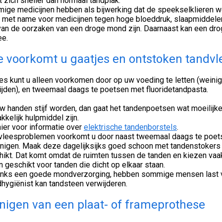
 zich sneller dan normaal tandplak.
ige medicijnen hebben als bijwerking dat de speekselklieren wo
t met name voor medicijnen tegen hoge bloeddruk, slaapmiddelen
van de oorzaken van een droge mond zijn. Daarnaast kan een drog
ee.
 voorkomt u gaatjes en ontstoken tandvle
es kunt u alleen voorkomen door op uw voeding te letten (weini
ijden), en tweemaal daags te poetsen met fluoridetandpasta.
w handen stijf worden, dan gaat het tandenpoetsen wat moeilijke
kelijk hulpmiddel zijn.
hier voor informatie over
elektrische tandenborstels
.
vleesproblemen voorkomt u door naast tweemaal daags te poets
inigen. Maak deze dagelijksijks goed schoon met tandenstokers 
ikt. Dat komt omdat de ruimten tussen de tanden en kiezen vaak
n geschikt voor tanden die dicht op elkaar staan.
nks een goede mondverzorging, hebben sommige mensen last va
hygiënist kan tandsteen verwijderen.
nigen van een plaat- of frameprothese