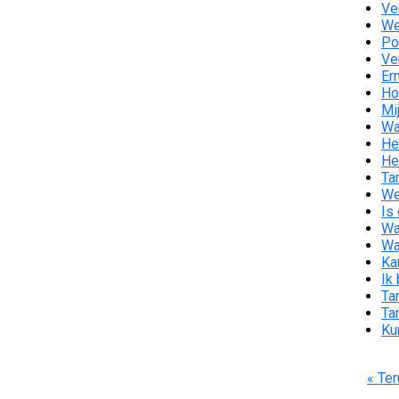
Ve
We
Po
Ve
Er
Ho
Mi
Wa
He
He
Ta
We
Is
Wa
Wa
Ka
Ik
Ta
Ta
Ku
« Ter