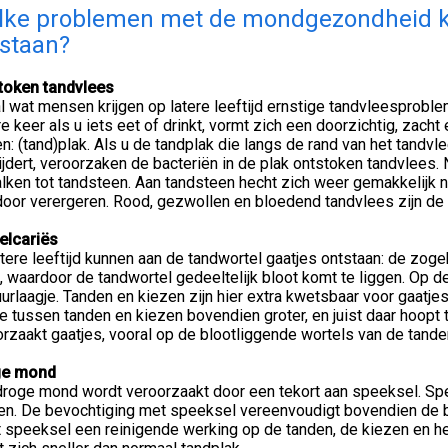
ke problemen met de mondgezondheid kun
staan?
token tandvlees
 wat mensen krijgen op latere leeftijd ernstige tandvleesproble
e keer als u iets eet of drinkt, vormt zich een doorzichtig, zacht
n: (tand)plak. Als u de tandplak die langs de rand van het tandvl
jdert, veroorzaken de bacteriën in de plak ontstoken tandvlees.
lken tot tandsteen. Aan tandsteen hecht zich weer gemakkelijk 
door verergeren. Rood, gezwollen en bloedend tandvlees zijn de
elcariës
tere leeftijd kunnen aan de tandwortel gaatjes ontstaan: de zoge
, waardoor de tandwortel gedeeltelijk bloot komt te liggen. Op
urlaagje. Tanden en kiezen zijn hier extra kwetsbaar voor gaatj
e tussen tanden en kiezen bovendien groter, en juist daar hoopt 
rzaakt gaatjes, vooral op de blootliggende wortels van de tande
ge mond
droge mond wordt veroorzaakt door een tekort aan speeksel. Sp
ken. De bevochtiging met speeksel vereenvoudigt bovendien de 
t speeksel een reinigende werking op de tanden, de kiezen en 