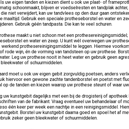
ls uw eigen tanden en kiezen dient u ook uw plaat- of framepro
matig schoonmaakt, blijven er voedselresten en tandplak achter
 die niet verwijdert, kan uw tandvlees op den duur gaan ontstek
e maaltijd. Gebruik een speciale protheseborstel en water en z
jderen. Gebruik géén tandpasta. Die kan te veel schuren.
rothese maakt u niet schoon met een prothesereinigingsmiddel; 
heseborstel en water en zeep. U kunt wél overwegen uw prothese
 werkend prothesereinigingsmiddel te leggen. Hiermee voorkomt 
of rode wijn, én de vorming van tandsteen op uw prothese. Bors
water. Leg uw prothese nooit in heet water en gebruik geen agr
 bleekwater of schuurmiddelen.
raard moet u ook uw eigen gebit zorgvuldig poetsen, anders ver
ik hiervoor een gewone zachte tandenborstel en poetst met fluor
l op de tanden en kiezen waarop uw prothese steunt of waar uw 
g uw kunstgebit dagelijks met een bij de drogisterij of apotheek
schriften van de fabrikant. Vraag eventueel uw behandelaar of m
eso één keer per week een nachtje in een reinigingsmiddel. Hi
nstgebit. Borstel uw kunstgebit daarna goed en spoel het af met
ebruik zeker geen bleekwater of schuurmiddelen.