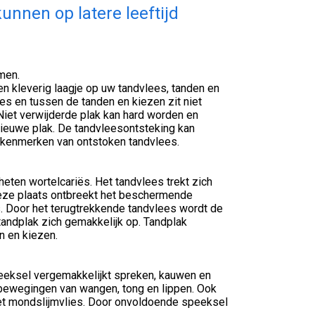
nen op latere leeftijd
men.
 en kleverig laagje op uw tandvlees, tanden en
ees en tussen de tanden en kiezen zit niet
 Niet verwijderde plak kan hard worden en
nieuwe plak. De tandvleesontsteking kan
 kenmerken van ontstoken tandvlees.
heten wortelcariës. Het tandvlees trekt zich
 deze plaats ontbreekt het beschermende
es. Door het terugtrekkende tandvlees wordt de
tandplak zich gemakkelijk op. Tandplak
n en kiezen.
eeksel vergemakkelijkt spreken, kauwen en
bewegingen van wangen, tong en lippen. Ook
het mondslijmvlies. Door onvoldoende speeksel