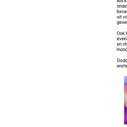
Als k
onder
bevat
uit v
geve
Ook 
even
en ch
mondh
Dode 
wort