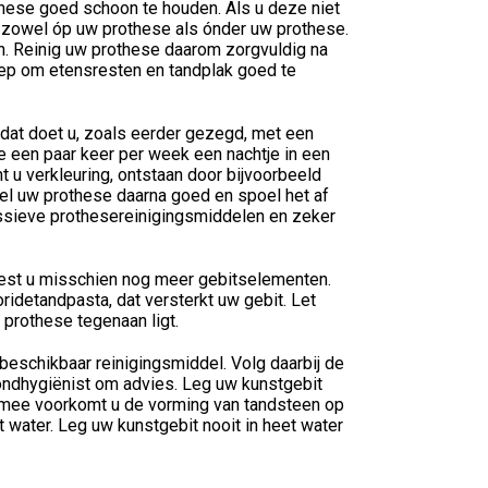
these goed schoon te houden. Als u deze niet
, zowel óp uw prothese als ónder uw prothese.
en. Reinig uw prothese daarom zorgvuldig na
eep om etensresten en tandplak goed te
dat doet u, zoals eerder gezegd, met een
 een paar keer per week een nachtje in een
u verkleuring, ontstaan door bijvoorbeeld
tel uw prothese daarna goed en spoel het af
essieve prothesereinigingsmiddelen en zeker
liest u misschien nog meer gebitselementen.
idetandpasta, dat versterkt uw gebit. Let
prothese tegenaan ligt.
 beschikbaar reinigingsmiddel. Volg daarbij de
ondhygiënist om advies. Leg uw kunstgebit
ermee voorkomt u de vorming van tandsteen op
 water. Leg uw kunstgebit nooit in heet water