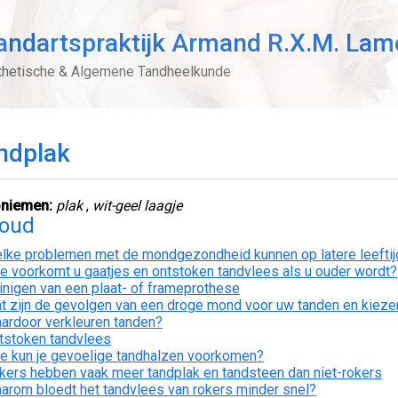
andartspraktijk Armand R.X.M. Lam
thetische & Algemene Tandheelkunde
ndplak
niemen:
plak
,
wit-geel laagje
houd
lke problemen met de mondgezondheid kunnen op latere leeftij
e voorkomt u gaatjes en ontstoken tandvlees als u ouder wordt?
inigen van een plaat- of frameprothese
t zijn de gevolgen van een droge mond voor uw tanden en kieze
ardoor verkleuren tanden?
tstoken tandvlees
e kun je gevoelige tandhalzen voorkomen?
kers hebben vaak meer tandplak en tandsteen dan niet-rokers
arom bloedt het tandvlees van rokers minder snel?