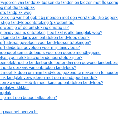
rwijderen van tandplak tussen de tanden en kiezen met flossdra
g met die tandplak
ets tandplak weg
rzorging van het gebit bij mensen met een verstandelijke beperk
nstige tandvleesontsteking (parodontitis)
e weet je of de ontsteking ernstig is?
jn tandvlees is ontstoken, hoe haal ik alle tandplak weg?
t kan de tandarts aan ontstoken tandvlees doen?
eft stress gevolgen voor tandvleesontstekingen?
eft diabetes gevolgen voor mijn tandvlees?
ndenpoetsen is de basis voor een goede mondhygiëne
lke typen elektrische tandenborstels zijn er?
 een elektrische tandenborstel beter dan een gewone tandenbors
t is de oorzaak van ontstoken tandvlees?
t moet ik doen om mijn tandvlees gezond te maken en te houde
n ik tandplak verwijderen met een mondspoelmiddel?
 ben zwanger. Heb ik meer kans op ontstoken tandvlees?
ndplakverklikker
ndplak
n je met een beugel alles eten?
ug naar het overzicht