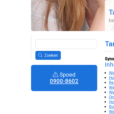
T
Es
Ta
Zoeken
Syno
In
We
Spoed
Ho
0900-8602
Re
Wa
Wa
On
Ho
Ro
Wa