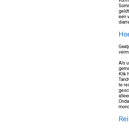
vormt
Somm
geld
een 
diarr
Hoe
Gaatj
verm
Als u
gemak
Klik 
Tand
te re
gesch
allee
Onda
mond
Rei